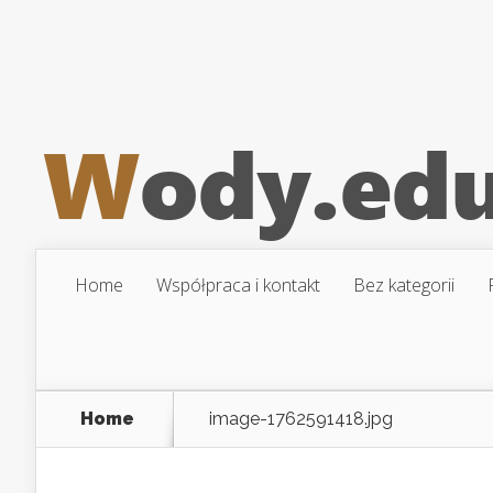
Home
Współpraca i kontakt
Bez kategorii
Home
image-1762591418.jpg