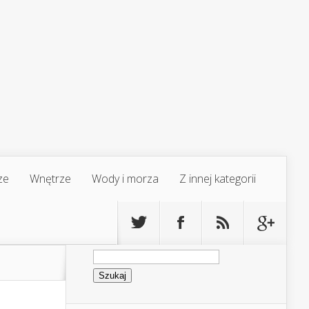
ze
Wnętrze
Wody i morza
Z innej kategorii
Szukaj: