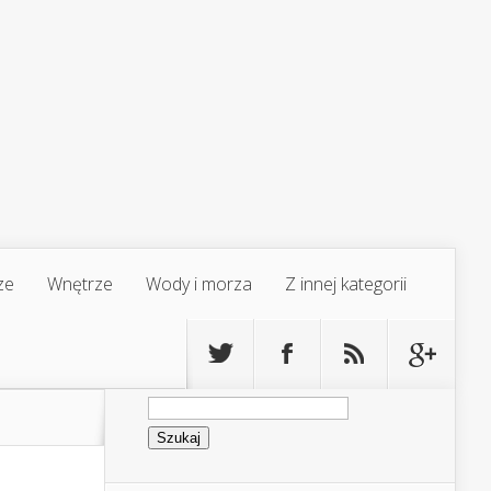
ze
Wnętrze
Wody i morza
Z innej kategorii
Szukaj: