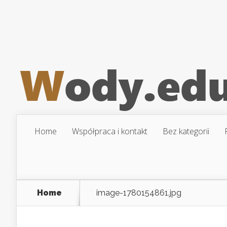
Home
Współpraca i kontakt
Bez kategorii
Home
image-1780154861.jpg