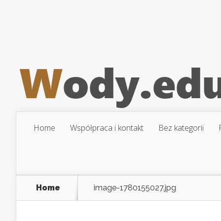
Home
Współpraca i kontakt
Bez kategorii
Home
image-1780155027.jpg