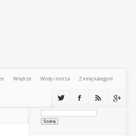
ze
Wnętrze
Wody i morza
Z innej kategorii
Szukaj: