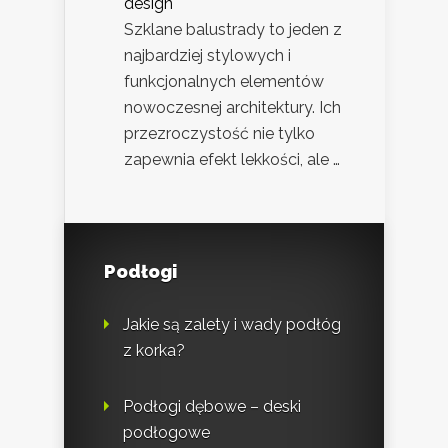
design
Szklane balustrady to jeden z
najbardziej stylowych i
funkcjonalnych elementów
nowoczesnej architektury. Ich
przezroczystość nie tylko
zapewnia efekt lekkości, ale …
Podłogi
Jakie są zalety i wady podłóg
z korka?
Podłogi dębowe – deski
podłogowe