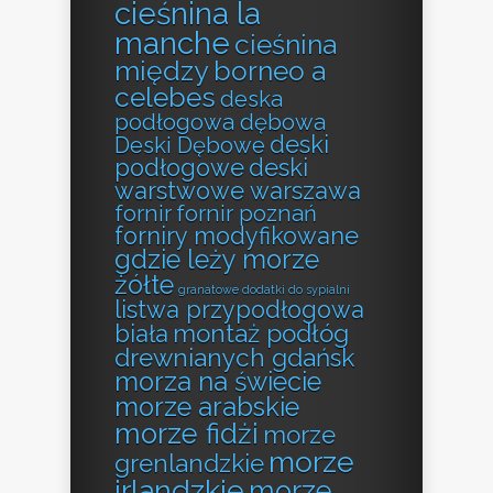
cieśnina la
manche
cieśnina
między borneo a
celebes
deska
podłogowa dębowa
deski
Deski Dębowe
podłogowe
deski
warstwowe warszawa
fornir
fornir poznań
forniry modyfikowane
gdzie leży morze
żółte
granatowe dodatki do sypialni
listwa przypodłogowa
montaż podłóg
biała
drewnianych gdańsk
morza na świecie
morze arabskie
morze fidżi
morze
morze
grenlandzkie
irlandzkie
morze