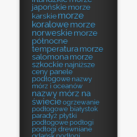
japońskie
morze
morze
karskie
koralowe
morze
norweskie
morze
północne
temperatura
morze
salomona
morze
szkockie
najniższe
ceny panele
podłogowe
nazwy
mórz i oceanów
nazwy mórz na
świecie
ogrzewanie
podłogowe białystok
paradyż płytki
podłogowe
podłogi
podłogi drewniane
gdańsk
podłogi