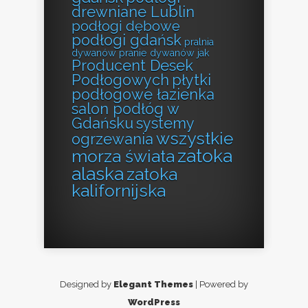
drewniane Lublin
podłogi dębowe
podłogi gdańsk
pralnia
dywanów
pranie dywanów jak
Producent Desek
Podłogowych
płytki
podłogowe łazienka
salon podłóg w
Gdańsku
systemy
wszystkie
ogrzewania
zatoka
morza świata
alaska
zatoka
kalifornijska
Designed by
Elegant Themes
| Powered by
WordPress