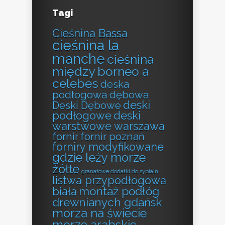
Tagi
Cieśnina Bassa
cieśnina la
manche
cieśnina
między borneo a
celebes
deska
podłogowa dębowa
deski
Deski Dębowe
podłogowe
deski
warstwowe warszawa
fornir
fornir poznań
forniry modyfikowane
gdzie leży morze
żółte
granatowe dodatki do sypialni
listwa przypodłogowa
montaż podłóg
biała
drewnianych gdańsk
morza na świecie