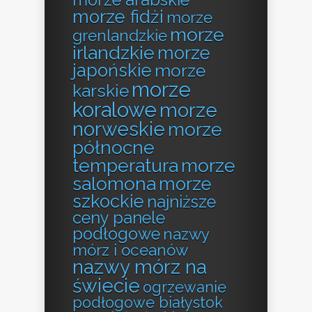
morze arabskie
morze fidżi
morze
morze
grenlandzkie
irlandzkie
morze
japońskie
morze
morze
karskie
koralowe
morze
norweskie
morze
północne
temperatura
morze
salomona
morze
szkockie
najniższe
ceny panele
podłogowe
nazwy
mórz i oceanów
nazwy mórz na
świecie
ogrzewanie
podłogowe białystok