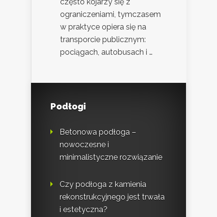
często kojarzy się z
ograniczeniami, tymczasem
w praktyce opiera się na
transporcie publicznym:
pociągach, autobusach i …
Podłogi
Betonowa podłoga –
nowoczesne i
minimalistyczne rozwiązanie
Czy podłoga z kamienia
rekonstrukcyjnego jest trwała
i estetyczna?