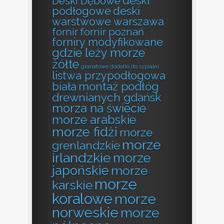
deski
Deski Dębowe
podłogowe
deski
warstwowe warszawa
fornir
fornir poznań
forniry modyfikowane
gdzie leży morze
żółte
granatowe dodatki do sypialni
listwa przypodłogowa
montaż podłóg
biała
drewnianych gdańsk
morza na świecie
morze arabskie
morze fidżi
morze
morze
grenlandzkie
irlandzkie
morze
japońskie
morze
morze
karskie
koralowe
morze
norweskie
morze