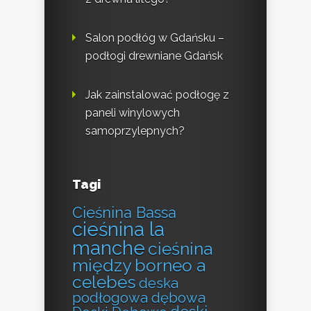
Salon podłóg w Gdańsku –
podłogi drewniane Gdańsk
Jak zainstalować podłogę z
paneli winylowych
samoprzylepnych?
Tagi
Cieśnina Bassa
cieśnina la
manche
cieśnina
między borneo a
celebes
deska
podłogowa dębowa