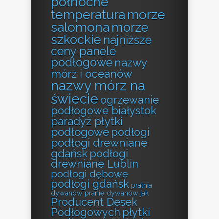
północne
temperatura
morze
salomona
morze
szkockie
najniższe
ceny panele
podłogowe
nazwy
mórz i oceanów
nazwy mórz na
świecie
ogrzewanie
podłogowe białystok
paradyż płytki
podłogowe
podłogi
podłogi drewniane
gdańsk
podłogi
drewniane Lublin
podłogi dębowe
podłogi gdańsk
pralnia
dywanów
pranie dywanów jak
Producent Desek
Podłogowych
płytki