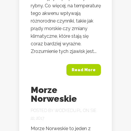
rybny. Co więcej, na temperaturę
tego akwenu wpływają
różnorodne czynniki, takie jak
prądy morskie czy zmiany
klimatyczne, które stają się
coraz bardziej wyraźne.
Zrozumienie tych zjawisk jest...
Read More
Morze
Norweskie
POSTED BY
WODY.EDU.PL
ON SIE
22, 2017
Morze Norweskie to jeden z