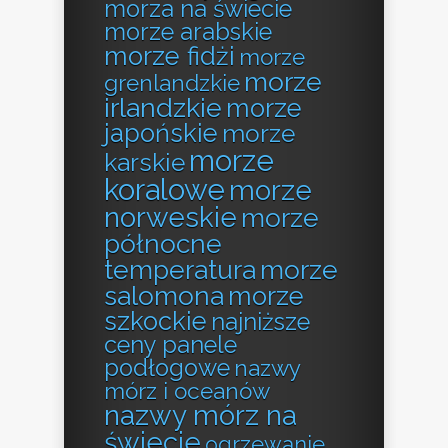
morza na świecie
morze arabskie
morze fidżi
morze
morze
grenlandzkie
irlandzkie
morze
japońskie
morze
morze
karskie
koralowe
morze
norweskie
morze
północne
temperatura
morze
salomona
morze
szkockie
najniższe
ceny panele
podłogowe
nazwy
mórz i oceanów
nazwy mórz na
świecie
ogrzewanie