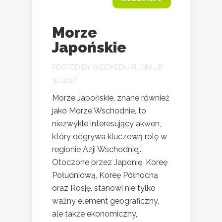
Morze
Japońskie
POSTED BY
WODY.EDU.PL
ON LIP
30, 2017
Morze Japońskie, znane również
jako Morze Wschodnie, to
niezwykle interesujący akwen,
który odgrywa kluczową rolę w
regionie Azji Wschodniej.
Otoczone przez Japonię, Koreę
Południową, Koreę Północną
oraz Rosję, stanowi nie tylko
ważny element geograficzny,
ale także ekonomiczny,