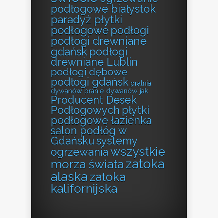
podłogowe białystok
paradyż płytki
podłogowe
podłogi
podłogi drewniane
gdańsk
podłogi
drewniane Lublin
podłogi dębowe
podłogi gdańsk
pralnia
dywanów
pranie dywanów jak
Producent Desek
Podłogowych
płytki
podłogowe łazienka
salon podłóg w
Gdańsku
systemy
wszystkie
ogrzewania
zatoka
morza świata
alaska
zatoka
kalifornijska