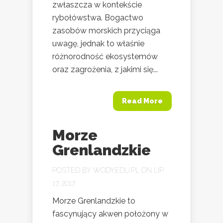
zwłaszcza w kontekście
rybołówstwa. Bogactwo
zasobów morskich przyciąga
uwagę, jednak to właśnie
różnorodność ekosystemów
oraz zagrożenia, z jakimi się...
Read More
Morze
Grenlandzkie
POSTED BY
WODY.EDU.PL
ON LIP
17, 2017
Morze Grenlandzkie to
fascynujący akwen położony w