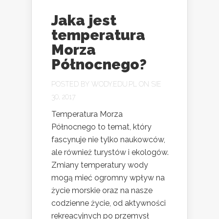
Jaka jest
temperatura
Morza
Północnego?
POSTED BY
WODY.EDU.PL
ON SIE
30, 2017
Temperatura Morza
Północnego to temat, który
fascynuje nie tylko naukowców,
ale również turystów i ekologów.
Zmiany temperatury wody
mogą mieć ogromny wpływ na
życie morskie oraz na nasze
codzienne życie, od aktywności
rekreacyjnych po przemysł