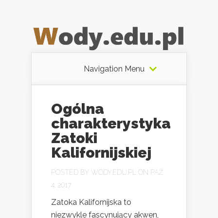
Navigation Menu
Ogólna
charakterystyka
Zatoki
Kalifornijskiej
POSTED BY
WODY.EDU.PL
ON PAŹ
4, 2017
Zatoka Kalifornijska to
niezwykle fascynujący akwen,