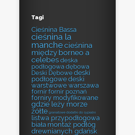
Tagi
Cieśnina Bassa
cieśnina la
manche
cieśnina
między borneo a
celebes
deska
podłogowa dębowa
deski
Deski Dębowe
podłogowe
deski
warstwowe warszawa
fornir
fornir poznań
forniry modyfikowane
gdzie leży morze
żółte
granatowe dodatki do sypialni
listwa przypodłogowa
montaż podłóg
biała
drewnianych gdańsk