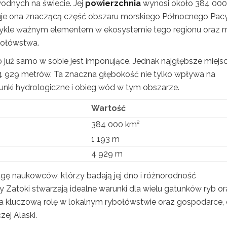
wodnych na świecie. Jej
powierzchnia
wynosi około 384 000
uje ona znaczącą część obszaru morskiego Północnego Pacy
zwykle ważnym elementem w ekosystemie tego regionu oraz 
ybołówstwa.
o już samo w sobie jest imponujące. Jednak najgłębsze miejs
 929 metrów. Ta znaczna głębokość nie tylko wpływa na
unki hydrologiczne i obieg wód w tym obszarze.
Wartość
384 000 km²
1 193 m
4 929 m
gę naukowców, którzy badają jej dno i różnorodność
Zatoki stwarzają idealne warunki dla wielu gatunków ryb or
a kluczową rolę w lokalnym rybołówstwie oraz gospodarce,
ej Alaski.