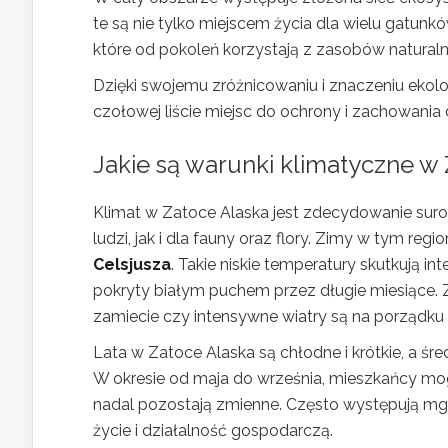
te są nie tylko miejscem życia dla wielu gatunk
które od pokoleń korzystają z zasobów naturaln
Dzięki swojemu zróżnicowaniu i znaczeniu eko
czołowej liście miejsc do ochrony i zachowania 
Jakie są warunki klimatyczne w
Klimat w Zatoce Alaska jest zdecydowanie suro
ludzi, jak i dla fauny oraz flory. Zimy w tym re
Celsjusza
. Takie niskie temperatury skutkują i
pokryty białym puchem przez długie miesiące. Zim
zamiecie czy intensywne wiatry są na porządku
Lata w Zatoce Alaska są chłodne i krótkie, a śr
W okresie od maja do września, mieszkańcy mog
nadal pozostają zmienne. Często występują mgł
życie i działalność gospodarczą.