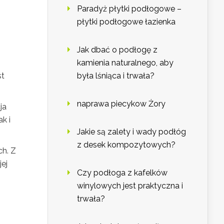
Paradyż płytki podłogowe –
płytki podłogowe łazienka
Jak dbać o podłogę z
kamienia naturalnego, aby
st
była lśniąca i trwała?
naprawa piecykow Żory
ja
k i
Jakie są zalety i wady podłóg
z desek kompozytowych?
ch. Z
ej
Czy podłoga z kafelków
winylowych jest praktyczna i
trwała?