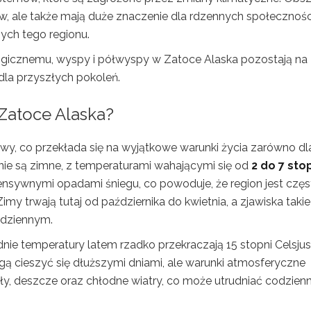
ów, ale także mają duże znaczenie dla rdzennych społecznośc
ych tego regionu.
logicznemu, wyspy i półwyspy w Zatoce Alaska pozostają na
dla przyszłych pokoleń.
 Zatoce Alaska?
wy, co przekłada się na wyjątkowe warunki życia zarówno dl
gionie są zimne, z temperaturami wahającymi się od
2 do 7 sto
ntensywnymi opadami śniegu, co powoduje, że region jest czę
y trwają tutaj od października do kwietnia, a zjawiska takie
 dziennym.
ednie temperatury latem rzadko przekraczają 15 stopni Celsjus
ą cieszyć się dłuższymi dniami, ale warunki atmosferyczne
y, deszcze oraz chłodne wiatry, co może utrudniać codzien