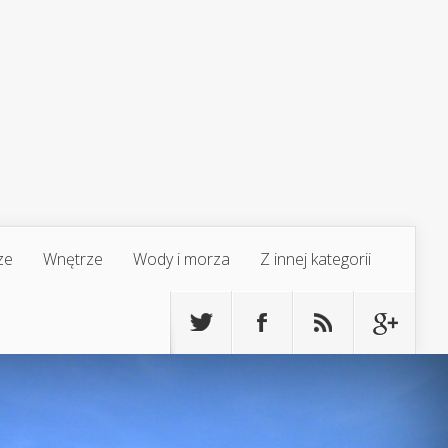
ze
Wnętrze
Wody i morza
Z innej kategorii