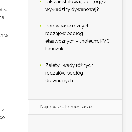
Jak zainstalować podłogę z
wykładziny dywanowej?
fiku.
ma
Porównanie różnych
rodzajów podłóg
ca w
elastycznych – linoleum, PVC,
kauczuk
Zalety i wady różnych
rodzajów podłóg
drewnianych
Najnowsze komentarze
az
 co