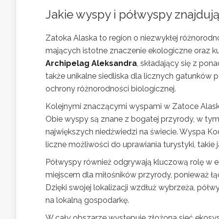
Jakie wyspy i półwyspy znajdują
Zatoka Alaska to region o niezwykłej różnorodn
mających istotne znaczenie ekologiczne oraz k
Archipelag Aleksandra
, składający się z pona
także unikalne siedliska dla licznych gatunków
ochrony różnorodności biologicznej.
Kolejnymi znaczącymi wyspami w Zatoce Alas
Obie wyspy są znane z bogatej przyrody, w tym 
największych niedźwiedzi na świecie. Wyspa Ko
liczne możliwości do uprawiania turystyki, takie
Półwyspy również odgrywają kluczową rolę w ek
miejscem dla miłośników przyrody, ponieważ łą
Dzięki swojej lokalizacji wzdłuż wybrzeża, pó
na lokalną gospodarkę.
W cały obszarze występuje złożona sieć ekosy