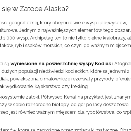
 się w Zatoce Alaska?
ości geograficznej, który obejmuje wiele wysp i półwyspów,
ulturowe. Jednym z najważniejszych elementów tego obszaru
d 1 000 wysp. Archipelag ten to nie tylko piękne krajobrazy, a
 ptaków, ryb i ssaków morskich, co czyni go ważnym miejscem
ka są
wyniesione na powierzchnię wyspy Kodiak
i Afogna
dużych populacji niedźwiedzi kodiackich, które są jednymi z
diak, powiększona o malownicze rezerwaty przyrody, oferuje
 jak wędkowanie, kajakarstwo czy trekking.
osystemie zatoki. Półwysep Kenai, na przykład, jest znany
czy w sobie różnorodne biotopy, od gór po lasy deszczowe.
łwysep jest również ważnym miejscem dla rybołówstwa, co w
stemów, które są zagrożone przez zmiany klimatyczne. Obs