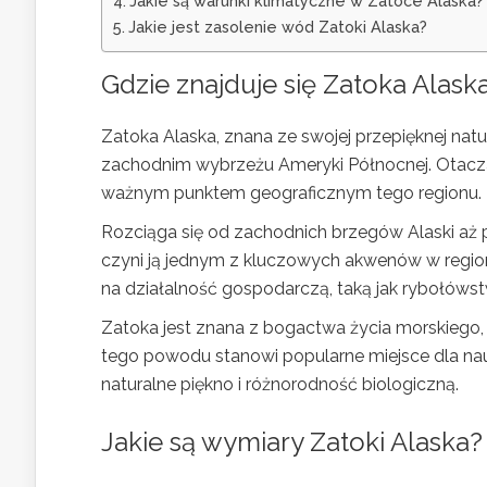
Jakie są warunki klimatyczne w Zatoce Alaska?
Jakie jest zasolenie wód Zatoki Alaska?
Gdzie znajduje się Zatoka Alask
Zatoka Alaska, znana ze swojej przepięknej nat
zachodnim wybrzeżu Ameryki Północnej. Otacza 
ważnym punktem geograficznym tego regionu.
Rozciąga się od zachodnich brzegów Alaski aż p
czyni ją jednym z kluczowych akwenów w regioni
na działalność gospodarczą, taką jak rybołówstw
Zatoka jest znana z bogactwa życia morskiego,
tego powodu stanowi popularne miejsce dla nau
naturalne piękno i różnorodność biologiczną.
Jakie są wymiary Zatoki Alaska?