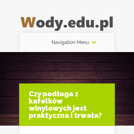
Navigation Menu
Czy podłoga z
kafelków
winylowych jest
praktyczna i trwała?