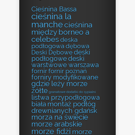
Cieśnina Bassa
cieśnina la
manche
cieśnina
między borneo a
celebes
deska
podłogowa dębowa
deski
Deski Dębowe
podłogowe
deski
warstwowe warszawa
fornir
fornir poznań
forniry modyfikowane
gdzie leży morze
żółte
granatowe dodatki do sypialni
listwa przypodłogowa
montaż podłóg
biała
drewnianych gdańsk
morza na świecie
morze arabskie
morze fidżi
morze