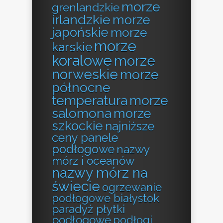
morze
grenlandzkie
irlandzkie
morze
japońskie
morze
morze
karskie
koralowe
morze
norweskie
morze
północne
temperatura
morze
salomona
morze
szkockie
najniższe
ceny panele
podłogowe
nazwy
mórz i oceanów
nazwy mórz na
świecie
ogrzewanie
podłogowe białystok
paradyż płytki
podłogowe
podłogi