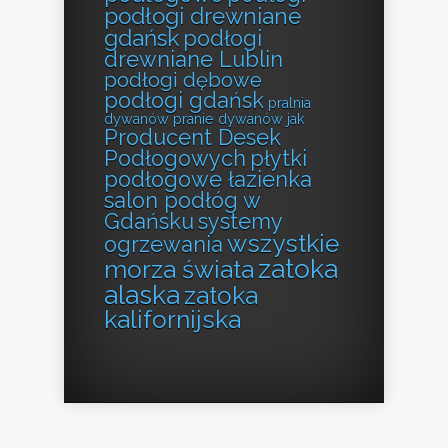
podłogi drewniane
gdańsk
podłogi
drewniane Lublin
podłogi dębowe
podłogi gdańsk
pralnia
dywanów
pranie dywanów jak
Producent Desek
Podłogowych
płytki
podłogowe łazienka
salon podłóg w
Gdańsku
systemy
wszystkie
ogrzewania
zatoka
morza świata
alaska
zatoka
kalifornijska