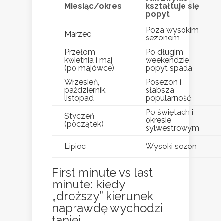
Miesiąc/okres
kształtuje się
popyt
Poza wysokim
Marzec
sezonem
Przełom
Po długim
kwietnia i maj
weekendzie
(po majówce)
popyt spada
Wrzesień,
Posezon i
październik,
słabsza
listopad
popularność
Po świętach i
Styczeń
okresie
(początek)
sylwestrowym
Lipiec
Wysoki sezon
First minute vs last
minute: kiedy
„droższy” kierunek
naprawdę wychodzi
taniej