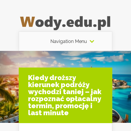
Navigation Menu
Kiedy droższy
kierunek podróży
wychodzi taniej – jak
rozpoznać opłacalny
termin, promocję i
last minute