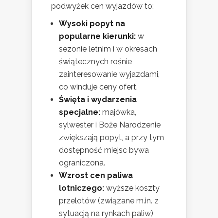
podwyżek cen wyjazdów to:
Wysoki popyt na
popularne kierunki:
w
sezonie letnim i w okresach
świątecznych rośnie
zainteresowanie wyjazdami,
co winduje ceny ofert.
Święta i wydarzenia
specjalne:
majówka,
sylwester i Boże Narodzenie
zwiększają popyt, a przy tym
dostępność miejsc bywa
ograniczona.
Wzrost cen paliwa
lotniczego:
wyższe koszty
przelotów (związane m.in. z
sytuacją na rynkach paliw)