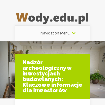
Navigation Menu
Nadzór
archeologiczny w
inwestycjach
budowlanych:
Kluczowe informacje
dla inwestorów