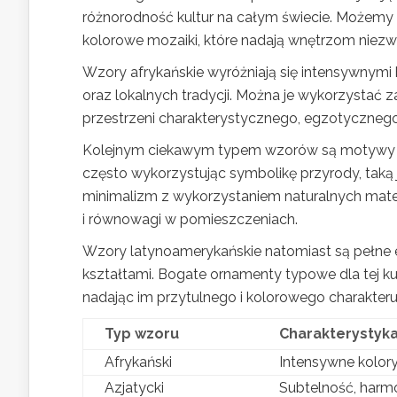
różnorodność kultur na całym świecie. Możemy 
kolorowe mozaiki, które nadają wnętrzom niezwy
Wzory afrykańskie wyróżniają się intensywnymi 
oraz lokalnych tradycji. Można je wykorzystać
przestrzeni charakterystycznego, egzotyczneg
Kolejnym ciekawym typem wzorów są motywy azja
często wykorzystując symbolikę przyrody, taką ja
minimalizm z wykorzystaniem naturalnych mater
i równowagi w pomieszczeniach.
Wzory latynoamerykańskie natomiast są pełne e
kształtami. Bogate ornamenty typowe dla tej 
nadając im przytulnego i kolorowego charakteru
Typ wzoru
Charakterystyk
Afrykański
Intensywne kolory,
Azjatycki
Subtelność, harm