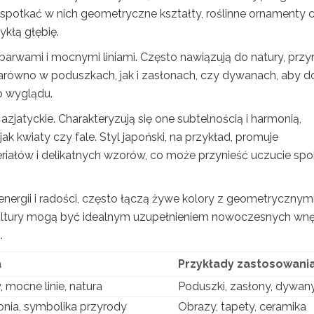
spotkać w nich geometryczne kształty, roślinne ornamenty 
kłą głębię.
barwami i mocnymi liniami. Często nawiązują do natury, przy
 zarówno w poduszkach, jak i zasłonach, czy dywanach, aby 
o wyglądu.
tyckie. Charakteryzują się one subtelnością i harmonią,
k kwiaty czy fale. Styl japoński, na przykład, promuje
iałów i delikatnych wzorów, co może przynieść uczucie spo
nergii i radości, często łączą żywe kolory z geometrycznym
kultury mogą być idealnym uzupełnieniem nowoczesnych wnę
.
a
Przykłady zastosowani
 mocne linie, natura
Poduszki, zasłony, dywan
onia, symbolika przyrody
Obrazy, tapety, ceramika