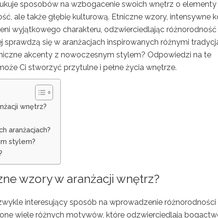
szukuje sposobów na wzbogacenie swoich wnętrz o elementy
ość, ale także głębię kulturową. Etniczne wzory, intensywne k
rzeni wyjątkowego charakteru, odzwierciedlając różnorodność
iej sprawdzą się w aranżacjach inspirowanych różnymi tradyc
tniczne akcenty z nowoczesnym stylem? Odpowiedzi na te
może Ci stworzyć przytulne i pełne życia wnętrze.
nżacji wnętrz?
ch aranżacjach?
ym stylem?
?
czne wzory w aranżacji wnętrz?
ezwykle interesujący sposób na wprowadzenie różnorodności 
 one wiele różnych motywów, które odzwierciedlają bogactwo