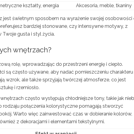
etryczne kształty, energia
Akcesoria, meble, tkaniny
rz jest świetnym sposobem na wyrażenie swojej osobowości 
y preferujesz bardziej stonowane, czy intensywne motywy, z
Twoje gusta i styl życia.
nych wnętrzach?
wą rolę, wprowadzając do przestrzeni energię i ciepło.
łci są często używane, aby nadać pomieszczeniu charakteru 
ają wzrok, ale także sprzyjają twórczej atmosferze, co jest
ztukę i rzemiosło.
nętrzach często występują chłodniejsze tony, takie jak nieb
ego rodzaju połączenia kolorystyczne pomagają stworzyć
 spokój. Warto więc zainwestować czas w dobieranie kolorów,
również z dekoracjami i elementami tekstylnymi.
Efekt w aranżacji