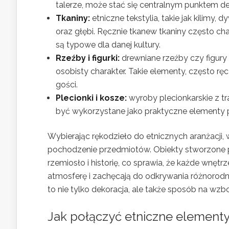
talerze, może stać się centralnym punktem d
Tkaniny:
etniczne tekstylia, takie jak kilim
oraz głębi. Ręcznie tkanew tkaniny często ch
są typowe dla danej kultury.
Rzeźby i figurki:
drewniane rzeźby czy figury 
osobisty charakter. Takie elementy, często r
gości.
Plecionki i kosze:
wyroby plecionkarskie z t
być wykorzystane jako praktyczne elementy p
Wybierając rękodzieło do etnicznych aranżacji,
pochodzenie przedmiotów. Obiekty stworzone p
rzemiosło i historię, co sprawia, że każde wnętr
atmosferę i zachęcają do odkrywania różnorodnoś
to nie tylko dekoracja, ale także sposób na wzb
Jak połączyć etniczne element