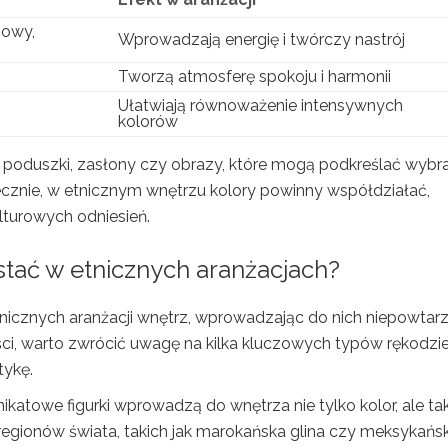
zowy,
Wprowadzają energię i twórczy nastrój
Tworzą atmosferę spokoju i harmonii
Ułatwiają równoważenie intensywnych
kolorów
k poduszki, zasłony czy obrazy, które mogą podkreślać wybr
cznie, w etnicznym wnętrzu kolory powinny współdziałać,
lturowych odniesień.
stać w etnicznych aranżacjach?
tnicznych aranżacji wnętrz, wprowadzając do nich niepowtar
ci, warto zwrócić uwagę na kilka kluczowych typów rękodzie
tykę.
katowe figurki wprowadzą do wnętrza nie tylko kolor, ale ta
 regionów świata, takich jak marokańska glina czy meksykańs