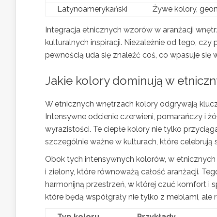
Latynoamerykański
Żywe kolory, geom
Integracja etnicznych wzorów w aranżacji wnęt
kulturalnych inspiracji. Niezależnie od tego, cz
pewnością uda się znaleźć coś, co wpasuje się w 
Jakie kolory dominują w etnicz
W etnicznych wnętrzach kolory odgrywają kluczo
Intensywne odcienie czerwieni, pomarańczy i żó
wyrazistości. Te ciepłe kolory nie tylko przyciąg
szczególnie ważne w kulturach, które celebrują s
Obok tych intensywnych kolorów, w etnicznych w
i zielony, które równoważą całość aranżacji. T
harmonijną przestrzeń, w której czuć komfort i
które będą współgrały nie tylko z meblami, ale 
Typ koloru
Przykłady