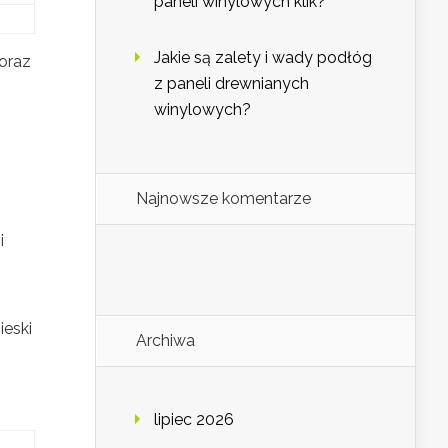
paneli winylowych klik?
Jakie są zalety i wady podłóg
oraz
z paneli drewnianych
winylowych?
Najnowsze komentarze
i
ieski
Archiwa
lipiec 2026