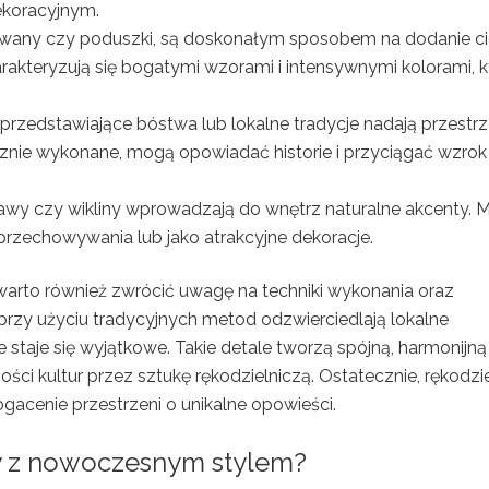
ekoracyjnym.
y, dywany czy poduszki, są doskonałym sposobem na dodanie c
arakteryzują się bogatymi wzorami i intensywnymi kolorami, k
przedstawiające bóstwa lub lokalne tradycje nadają przestrz
ęcznie wykonane, mogą opowiadać historie i przyciągać wzrok
rawy czy wikliny wprowadzają do wnętrz naturalne akcenty. 
rzechowywania lub jako atrakcyjne dekoracje.
 warto również zwrócić uwagę na techniki wykonania oraz
rzy użyciu tradycyjnych metod odzwierciedlają lokalne
ze staje się wyjątkowe. Takie detale tworzą spójną, harmonijną
ci kultur przez sztukę rękodzielniczą. Ostatecznie, rękodzi
ogacenie przestrzeni o unikalne opowieści.
y z nowoczesnym stylem?