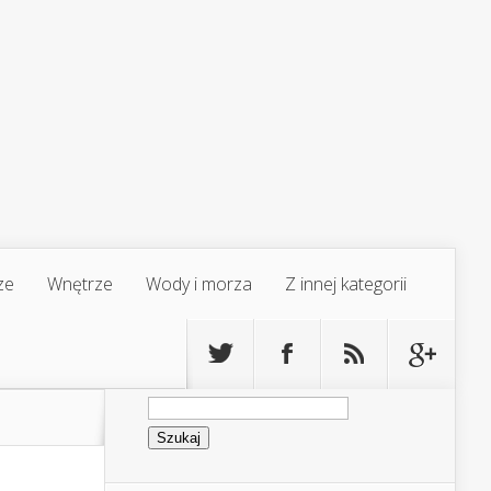
ze
Wnętrze
Wody i morza
Z innej kategorii
Szukaj: