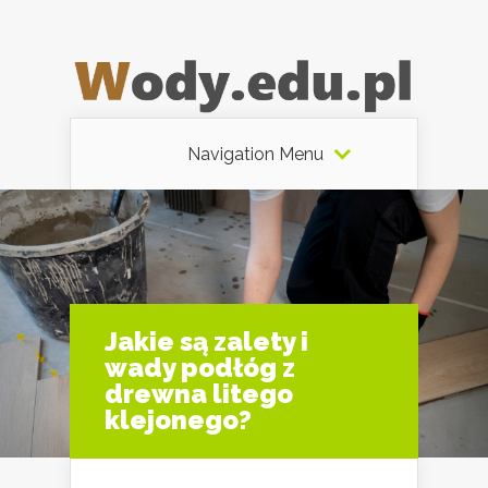
Navigation Menu
Jakie są zalety i
wady podłóg z
drewna litego
klejonego?