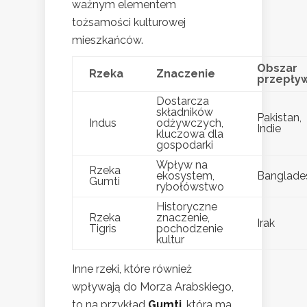
ważnym elementem
tożsamości kulturowej
mieszkańców.
Obszar
Rzeka
Znaczenie
przepły
Dostarcza
składników
Pakistan,
Indus
odżywczych,
Indie
kluczowa dla
gospodarki
Wpływ na
Rzeka
ekosystem,
Banglade
Gumti
rybołówstwo
Historyczne
Rzeka
znaczenie,
Irak
Tigris
pochodzenie
kultur
Inne rzeki, które również
wpływają do Morza Arabskiego,
to na przykład
Gumti
, która ma