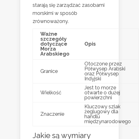
starają się zarządzać zasobami
morskimi w sposób
zrównoważony.
Ważne
szczegóły
dotyczące
Opis
Morza
Arabskiego
Otoczone przez
Półwysep Arabski
Granice
oraz Półwysep
Indyjski
Jest to morze
Wielkość
otwarte o dużej
powierzchni
Kluczowy szlak
żeglugowy dla
Znaczenie
handlu
międzynarodowego
Jakie są wymiary