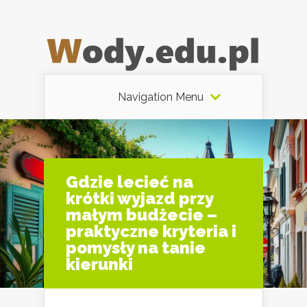
Navigation Menu
Gdzie lecieć na
krótki wyjazd przy
małym budżecie –
praktyczne kryteria i
pomysły na tanie
kierunki