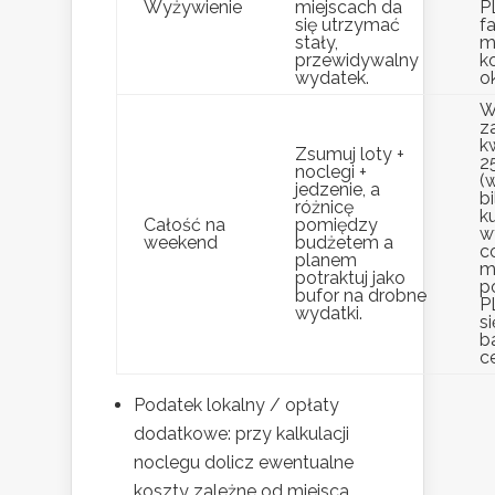
Wyżywienie
miejscach da
P
się utrzymać
f
stały,
m
przewidywalny
k
wydatek.
o
W
z
k
Zsumuj loty +
2
noclegi +
(
jedzenie, a
b
różnicę
k
Całość na
pomiędzy
w
weekend
budżetem a
c
planem
m
potraktuj jako
p
bufor na drobne
PL
wydatki.
si
b
c
Podatek lokalny / opłaty
dodatkowe: przy kalkulacji
noclegu dolicz ewentualne
koszty zależne od miejsca