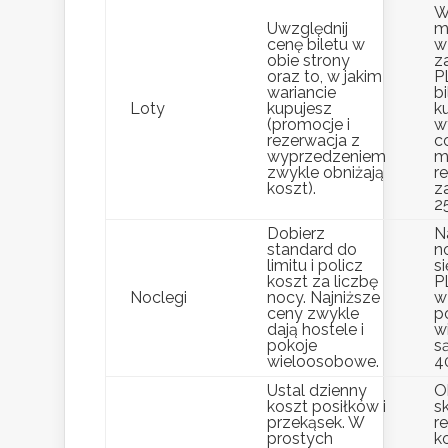
W
Uwzględnij
m
cenę biletu w
w
obie strony
z
oraz to, w jakim
P
wariancie
b
Loty
kupujesz
k
(promocje i
w
rezerwacja z
c
wyprzedzeniem
m
zwykle obniżają
r
koszt).
z
2
Dobierz
N
standard do
no
limitu i policz
si
koszt za liczbę
P
Noclegi
nocy. Najniższe
w
ceny zwykle
p
dają hostele i
w
pokoje
s
wieloosobowe.
4
Ustal dzienny
O
koszt posiłków i
s
przekąsek. W
re
prostych
k