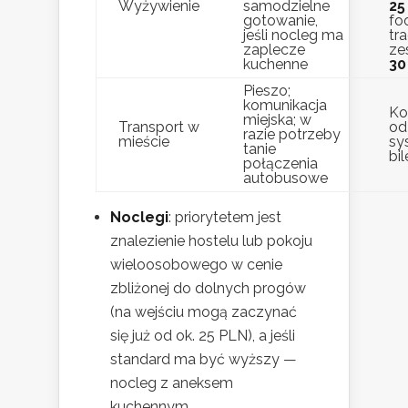
Wyżywienie
samodzielne
25
gotowanie,
fo
jeśli nocleg ma
tr
zaplecze
ze
kuchenne
30
Pieszo;
komunikacja
Ko
miejska; w
Transport w
od
razie potrzeby
mieście
sy
tanie
bi
połączenia
autobusowe
Noclegi
: priorytetem jest
znalezienie hostelu lub pokoju
wieloosobowego w cenie
zbliżonej do dolnych progów
(na wejściu mogą zaczynać
się już od ok. 25 PLN), a jeśli
standard ma być wyższy —
nocleg z aneksem
kuchennym.