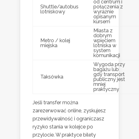
od centrum i
Shuttle/autobus
połączenia z
lotniskowy
wyraźnie
opisanym
kursem
Miasta z
dobrym
Metro / kolej
wpięciem
miejska
lotniska w
system
komunikacji
Wygoda przy
bagażu lub
gdy transport
Taksówka
publiczny jest
mniej
praktyczny
Jeśli transfer można
zarezerwować online, zyskujesz
przewidywalność i ograniczasz
ryzyko stania w kolejce po
przylocie. W praktyce bilety