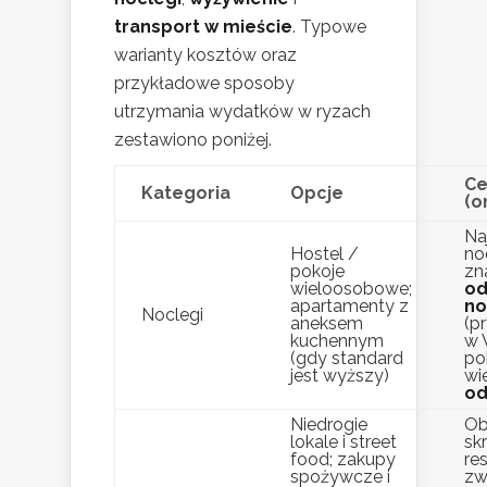
transport w mieście
. Typowe
warianty kosztów oraz
przykładowe sposoby
utrzymania wydatków w ryzach
zestawiono poniżej.
Ce
Kategoria
Opcje
(o
Na
Hostel /
no
pokoje
zn
wieloosobowe;
od
apartamenty z
no
Noclegi
aneksem
(p
kuchennym
w 
(gdy standard
po
jest wyższy)
wi
od
Niedrogie
Ob
lokale i street
sk
food; zakupy
res
spożywcze i
zw