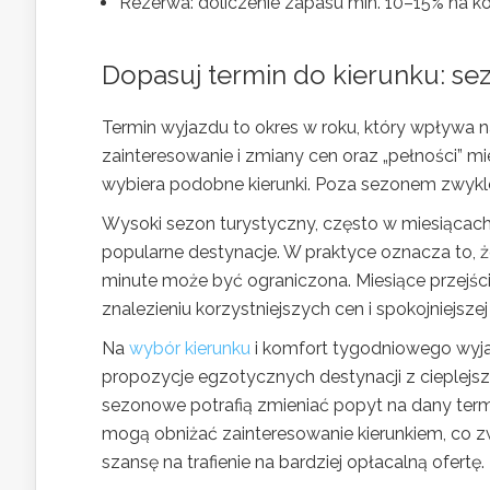
Rezerwa: doliczenie zapasu min. 10–15% na kos
Dopasuj termin do kierunku: se
Termin wyjazdu to okres w roku, który wpływa 
zainteresowanie i zmiany cen oraz „pełności” 
wybiera podobne kierunki. Poza sezonem zwykle j
Wysoki sezon turystyczny, często w miesiącach l
popularne destynacje. W praktyce oznacza to, że
minute może być ograniczona. Miesiące przejścio
znalezieniu korzystniejszych cen i spokojniejsze
Na
wybór kierunku
i komfort tygodniowego wyja
propozycje egzotycznych destynacji z cieplejszy
sezonowe potrafią zmieniać popyt na dany term
mogą obniżać zainteresowanie kierunkiem, co z
szansę na trafienie na bardziej opłacalną ofertę.