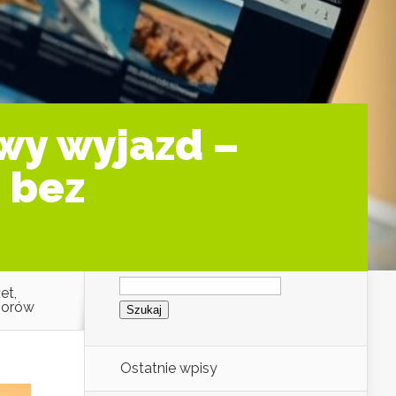
wy wyjazd –
e bez
Szukaj:
et,
borów
Ostatnie wpisy