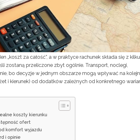
en „koszt za całość”, a w praktyce rachunek składa się z kilku
li zostaną przeliczone zbyt ogólnie. Transport, noclegi,
znie, bo decyzje w jednym obszarze mogą wpływać na kolejn
żet i kierunek) od dodatków zależnych od konkretnego waria
realne koszty kierunku
stępność ofert
 pod komfort wyjazdu
d i opinie