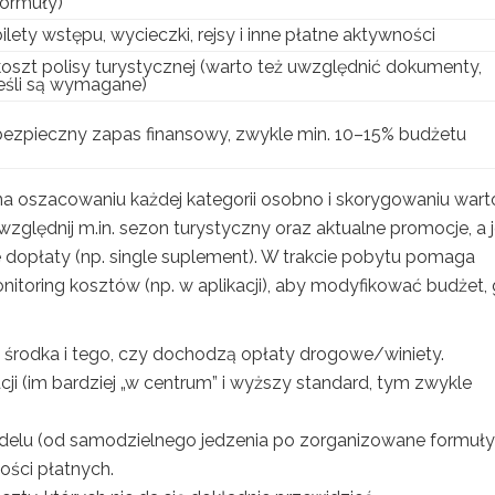
formuły)
bilety wstępu, wycieczki, rejsy i inne płatne aktywności
koszt polisy turystycznej (warto też uwzględnić dokumenty,
jeśli są wymagane)
bezpieczny zapas finansowy, zwykle min. 10–15% budżetu
 na oszacowaniu każdej kategorii osobno i skorygowaniu wart
zględnij m.in. sezon turystyczny oraz aktualne promocje, a j
 dopłaty (np. single suplement). W trakcie pobytu pomaga
itoring kosztów (np. w aplikacji), aby modyfikować budżet,
środka i tego, czy dochodzą opłaty drogowe/winiety.
cji (im bardziej „w centrum” i wyższy standard, tym zwykle
lu (od samodzielnego jedzenia po zorganizowane formuły)
ości płatnych.