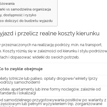
różowania
rki vs samodzielna organizacja
ty, dostępność i ryzyko
co doliczyć do budżetu wyjazdu
azd i przelicz realne koszty kierunku
rzeznaczonych na realizację podróży, m.in. na transport,
. Koszty różnią się w zależności od kierunku i stylu podróżow
riach i dopasować widełki do swoich potrzeb.
Co to zwykle obejmuje
bilety lotnicze lub paliwo, opłaty drogowe/winiety (przy
podróży samochodem)
hotele, apartamenty lub inne formy noclegów, zależnie od
tandardu i lokalizacji
od samodzielnego przygotowywania posiłków po warianty z
częściowym lub pełnym wyżywieniem (np. zorganizowane