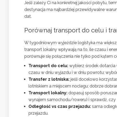
Jeśli zależy Ci na konkretnej jakości pobytu, 
destynacja ma najbardziej przewidywalne waru
dat.
Porównaj transport do celu i t
W tygodniowym wyjeździe logistyka ma większe z
transport lokalny wpływają na to, ile czasu i e
porównuje się połączenia nie tylko pod kątem 
Transport do celu:
wybierz środek dotarcia 
czasu w dniu wyjazdu i w dniu powrotu; wybó
Transfer z lotniska:
jeśli docelowo korzysta
lotniskiem a miejscem noclegu; dobrze dobran
Transport lokalny:
dopasuj sposób poruszani
wynajem samochodu/roweru) i sprawdź, czy 
Odległość vs czas przejazdu:
sama odległo
przejazdu.