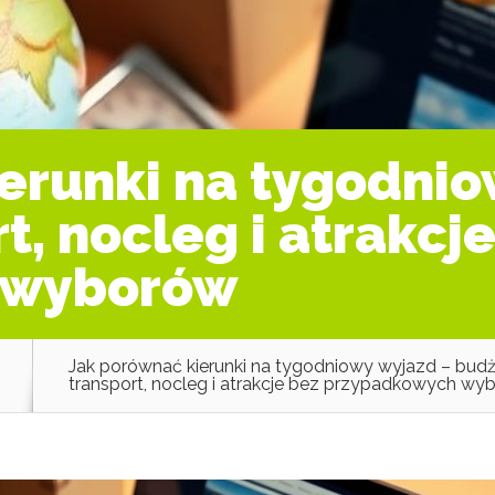
erunki na tygodnio
t, nocleg i atrakcj
 wyborów
Jak porównać kierunki na tygodniowy wyjazd – budż
transport, nocleg i atrakcje bez przypadkowych wy