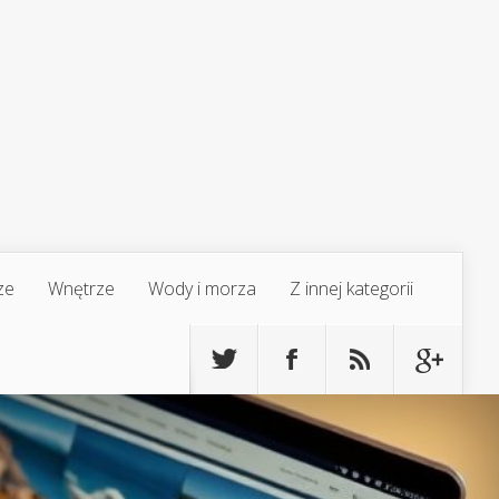
ze
Wnętrze
Wody i morza
Z innej kategorii