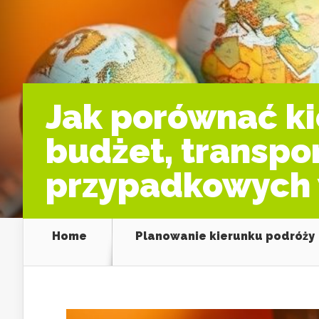
Jak porównać ki
budżet, transpor
przypadkowych
Home
Planowanie kierunku podróży