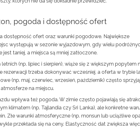
zty, których nie da się dokładnie przewidzieć.
zon, pogoda i dostępność ofert
na dostępność ofert oraz warunki pogodowe. Największe
miejsc występują w sezonie wyjazdowym, gdy wielu podróżny
est taniej, a miejsca są mniej zatłoczone.
etnich (np. lipiec i sierpień), wiąże się z większym popytem 
 rezerwacji trzeba dokonywać wcześniej, a oferta w trybie l
we (np. maj, czerwiec, wrzesień, październik) często sprzyja
j atmosferze na miejscu.
zdu wpływa też pogoda. W zimie często pojawiają się atrak
m klimatem (np. Tajlandia czy Sri Lanka), ale konkretne waru
in. Złe warunki atmosferyczne (np. monsun lub uciążliwe op
wykle przekłada się na ceny. Elastyczność dat zwiększa więc