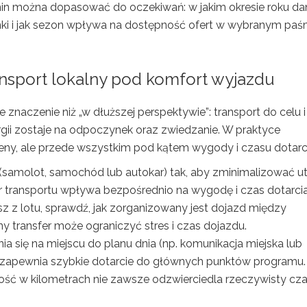
termin można dopasować do oczekiwań: w jakim okresie roku da
nki i jak sezon wpływa na dostępność ofert w wybranym paś
ransport lokalny pod komfort wyjazdu
naczenie niż „w dłuższej perspektywie”: transport do celu i
nergii zostaje na odpoczynek oraz zwiedzanie. W praktyce
ceny, ale przede wszystkim pod kątem wygody i czasu dotarc
(samolot, samochód lub autokar) tak, aby zminimalizować ut
r transportu wpływa bezpośrednio na wygodę i czas dotarcia
sz z lotu, sprawdź, jak zorganizowany jest dojazd między
y transfer może ograniczyć stres i czas dojazdu.
a się na miejscu do planu dnia (np. komunikacja miejska lub
zapewnia szybkie dotarcie do głównych punktów programu.
ść w kilometrach nie zawsze odzwierciedla rzeczywisty cz