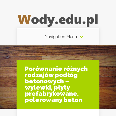
Navigation Menu
Porównanie różnych
rodzajów podłóg
betonowych –
wylewki, płyty
prefabrykowane,
polerowany beton