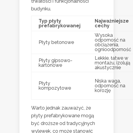
trwałości i funkcjonalności
budynku.
Typ płyty
Najważniejsze
prefabrykowanej
cechy
Wysoka
odporność na
Płyty betonowe
obciążenia,
ognioodporność
Lekkie, łatwe w
Płyty gipsowo-
montażu, izolują
kartonowe
akustycznie
Niska waga,
Płyty
odporność na
kompozytowe
korozję
Warto jednak zauważyć, że
płyty prefabrykowane mogą
być droższe od tradycyjnych
wylewek, co może stanowić