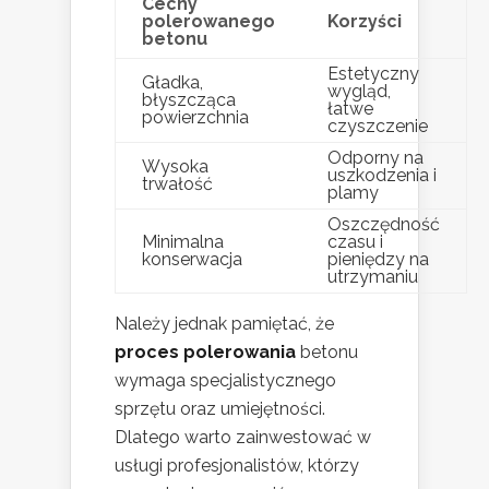
Cechy
polerowanego
Korzyści
betonu
Estetyczny
Gładka,
wygląd,
błyszcząca
łatwe
powierzchnia
czyszczenie
Odporny na
Wysoka
uszkodzenia i
trwałość
plamy
Oszczędność
Minimalna
czasu i
konserwacja
pieniędzy na
utrzymaniu
Należy jednak pamiętać, że
proces polerowania
betonu
wymaga specjalistycznego
sprzętu oraz umiejętności.
Dlatego warto zainwestować w
usługi profesjonalistów, którzy