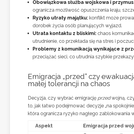
Obowiązkowa służba wojskowa i przymus
ogranicza możliwość opuszczenia kraju, sz
Ryzyko utraty majątku:
konflikt może prowad
dorobek życia osób planujących wyjazd.
Utrata kontaktu z bliskimi:
chaos komunikac
utrudnienie, co przekłada się na stres i poczucie
Problemy z komunikacją wynikające z prze
przeciążać sieci, co utrudnia szybkie przekazy
Emigracja „przed” czy ewakuacj
małej tolerancji na chaos
Decyzja, czy wybrać emigrację
przed
wojną, cz
to, jak łatwo podejmować decyzje „na spokojnie”.
która ogranicza ryzyko nagłego zablokowania w
Aspekt
Emigracja przed woj