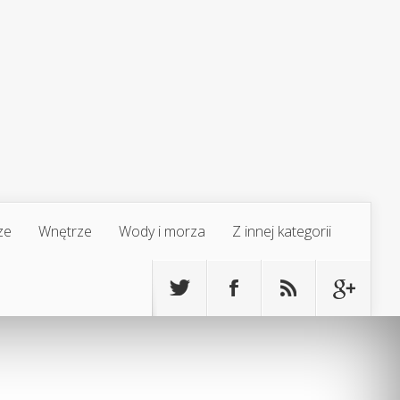
ze
Wnętrze
Wody i morza
Z innej kategorii