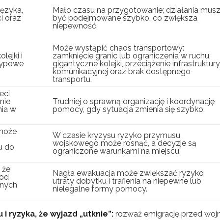
języka,
Mało czasu na przygotowanie; działania mus
i oraz
być podejmowane szybko, co zwiększa
niepewność.
Może wystąpić chaos transportowy:
lejki i
zamknięcie granic lub ograniczenia w ruchu,
 typowe
gigantyczne kolejki, przeciążenie infrastruktury
komunikacyjnej oraz brak dostępnego
transportu.
eci
nie
Trudniej o sprawną organizację i koordynację
ia w
pomocy, gdy sytuacja zmienia się szybko.
może
W czasie kryzysu ryzyko przymusu
wojskowego może rosnąć, a decyzje są
u do
ograniczone warunkami na miejscu.
 że
Nagła ewakuacja może zwiększać ryzyko
 od
utraty dobytku i trafienia na niepewne lub
źnych
nielegalne formy pomocy.
 i ryzyka, że wyjazd „utknie”:
rozważ emigrację przed wojn