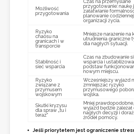
Czas na przemyślane
przygotowanie: naukę 
Możliwość
załatwianie formalnośc
przygotowania
planowanie codziennej
organizacji życia.
Ryzyko
Mniejsze narażenie na ko
chaosu na
utrudnienia graniczne
granicach i w
dla nagłych sytuacji.
transporcie
Czas na zbudowanie si
Stabilność i
wsparcia i ustabilizowa
sieć wsparcia
podstaw funkcjonowan
nowym miejscu.
Ryzyko
Wcześniejszy wyjazd 
związane z
zmniejszać ryzyko
przymusem
przymusowego pobor
wojskowym
wojska.
Mniej prawdopodobne,
Skutki kryzysu
wyjazd będzie zależał
dla spraw „tu i
nagłych decyzji i dora
teraz”
źródeł pomocy.
Jeśli priorytetem jest ograniczenie stresu