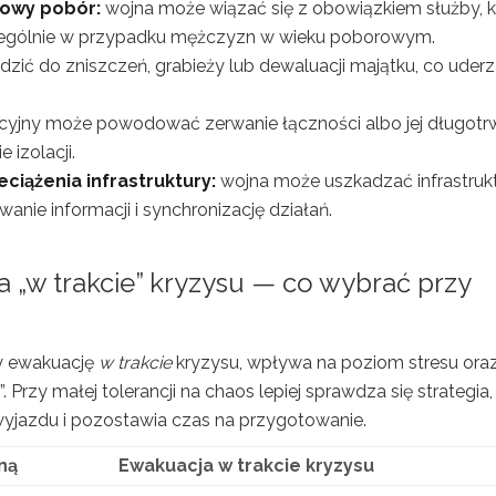
owy pobór:
wojna może wiązać się z obowiązkiem służby, k
czególnie w przypadku mężczyzn w wieku poborowym.
zić do zniszczeń, grabieży lub dewaluacji majątku, co uder
yjny może powodować zerwanie łączności albo jej długotr
 izolacji.
ciążenia infrastruktury:
wojna może uszkadzać infrastrukt
wanie informacji i synchronizację działań.
a „w trakcie” kryzysu — co wybrać przy
y ewakuację
w trakcie
kryzysu, wpływa na poziom stresu ora
 Przy małej tolerancji na chaos lepiej sprawdza się strategia,
yjazdu i pozostawia czas na przygotowanie.
ną
Ewakuacja w trakcie kryzysu