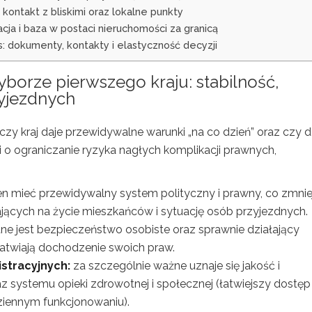
 kontakt z bliskimi oraz lokalne punkty
cja i baza w postaci nieruchomości za granicą
s: dokumenty, kontakty i elastyczność decyzji
yborze pierwszego kraju: stabilność,
zyjezdnych
 czy kraj daje przewidywalne warunki „na co dzień” oraz czy d
zi o ograniczanie ryzyka nagłych komplikacji prawnych,
en mieć przewidywalny system polityczny i prawny, co zmnie
cych na życie mieszkańców i sytuację osób przyjezdnych.
tne jest bezpieczeństwo osobiste oraz sprawnie działający
łatwiają dochodzenie swoich praw.
istracyjnych:
za szczególnie ważne uznaje się jakość i
az systemu opieki zdrowotnej i społecznej (łatwiejszy dostęp
ziennym funkcjonowaniu).