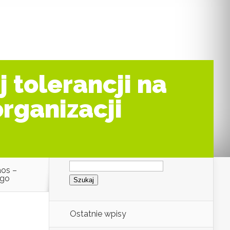
 tolerancji na
organizacji
Szukaj:
aos –
ego
Ostatnie wpisy