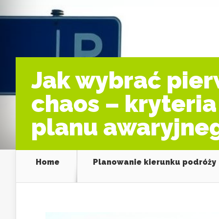
Jak wybrać pierw
chaos – kryteria
planu awaryjne
Home
Planowanie kierunku podróży