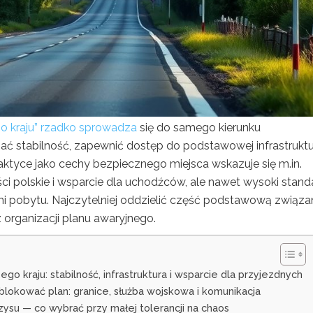
o kraju” rzadko sprowadza
się do samego kierunku
ymać stabilność, zapewnić dostęp do podstawowej infrastrukt
ktyce jako cechy bezpiecznego miejsca wskazuje się m.in.
ści polskie i wsparcie dla uchodźców, ale nawet wysoki stand
mi pobytu. Najczytelniej oddzielić część podstawową związa
rganizacji planu awaryjnego.
 kraju: stabilność, infrastruktura i wsparcie dla przyjezdnych
blokować plan: granice, służba wojskowa i komunikacja
zysu — co wybrać przy małej tolerancji na chaos