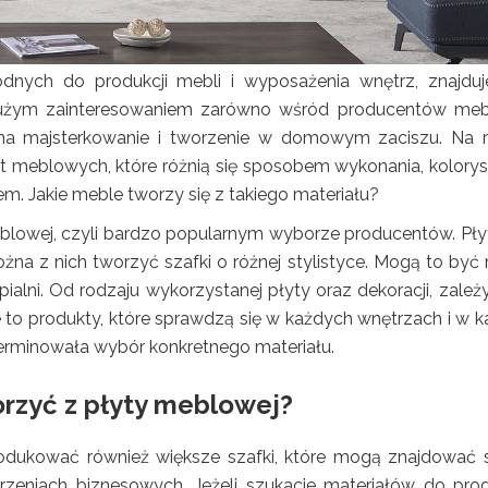
nych do produkcji mebli i wyposażenia wnętrz, znajduj
dużym zainteresowaniem zarówno wśród producentów meb
ę na majsterkowanie i tworzenie w domowym zaciszu. Na 
t meblowych, które różnią się sposobem wykonania, kolorys
m. Jakie meble tworzy się z takiego materiału?
eblowej, czyli bardzo popularnym wyborze producentów. Pły
żna z nich tworzyć szafki o różnej stylistyce. Mogą to być
lni. Od rodzaju wykorzystanej płyty oraz dekoracji, zależy
to produkty, które sprawdzą się w każdych wnętrzach i w k
terminowała wybór konkretnego materiału.
orzyć z płyty meblowej?
ukować również większe szafki, które mogą znajdować 
strzeniach biznesowych. Jeżeli szukacie materiałów do prod