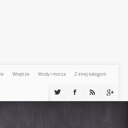
ze
Wnętrze
Wody i morza
Z innej kategorii