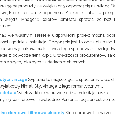
ić uwagę na produkty ze zwiększoną odpornością na wilgoć. 
e, które są również odporne na ścieranie i łatwe w pielęgn
h wnętrz. Mnogość kolorów laminatu sprawia, że bez 
trzeb.
ać we własnym zakresie. Odpowiedni projekt można pob
ści zgodnie z instrukcją. Oczywiście jest to opcja dla osób, 
się w majsterkowaniu lub chcą tego spróbować. Jeżeli jedn
ecie z powodzeniem kupić u większości producentów, za
 mniejszych, lokalnych zakładach meblowych.
stylu vintage
Sypialnia to miejsce, gdzie spędzamy wiele c
 wyjątkowy klimat. Styl vintage, z jego romantycznymi...
e detale
Wnętrza, które naprawdę odzwierciedlają naszą
y się komfortowo i swobodnie. Personalizacja przestrzeni t
 kino domowe i filmowe akcenty
Kino domowe to marzeni