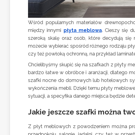
Wśród popularnych materiałów drewnopochod
między innymi
płyta meblowa
. Cieszy się 
szeroką skalę oraz osób, które decydują si
możecie wybierać spośród różnego rodzaju pły
czy też powłoką ochronną, na przykład laminate
Chcielibyśmy skupić się na szafkach z płyty m
bardzo łatwe w obróbce i aranżacji, dlatego mo
szafki nocne do domowych lub hotelowych sypia
wykończenia mebli. Dzięki temu płyty meblowe 
sytuacji, a specyfika danego miejsca będzie de
Jakie jeszcze szafki można tw
Z płyt meblowych z powodzeniem można prod
przedpokoju, salonie, jadalni, czy też w prze