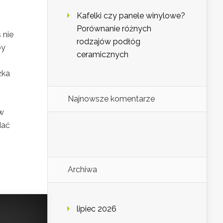
Kafelki czy panele winylowe?
Porównanie różnych
 nie
rodzajów podłóg
by
ceramicznych
żka
Najnowsze komentarze
w
dać
Archiwa
lipiec 2026