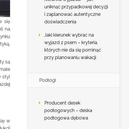
uniknąć przypadkowej decyzji
i zaplanować autentyczne
e się
doświadczenia
li na
Jaki kierunek wybrać na
rynku
wyjazd z psem – kryteria,
tyką,
których nie da się pominąć
przy planowaniu wakacji
ty są
 małe
 styl
Podłogi
ażdej
Producent desek
podłogowych – deska
podłogowa dębowa
się w
ukcji