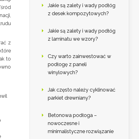
Jakie są zalety i wady podłóg
Wśród
z desek kompozytowych?
acji,
trudu
Jakie są zalety i wady podłóg
z laminatu we wzory?
rać z
które
Czy warto zainwestować w
ak to
podłogę z paneli
równo
winylowych?
Jak często należy cyklinować
hwil
parkiet drewniany?
Betonowa podłoga –
o
nowoczesne i
minimalistyczne rozwiązanie
e