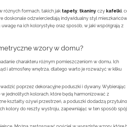
 różnych formach, takich jak
tapety
,
tkaniny
czy
kafelki
, 
óre doskonale odzwierciedlają indywidualny styl mieszkańców
uwagę na ich kolorystykę oraz sposób, w jaki współgrają z
eometryczne wzory w domu?
adanie charakteru różnym pomieszczeniom w domu. Ich
 i atmosferę wnętrza, dlatego warto je rozważyć w kilku
dzić poprzez dekoracyjne poduszki i dywany. Wybierając
 w jednolitych kolorach, które będą harmonizować z
 kształty ożywi przestrzeń, a poduszki dodadzą przytulno
h kolory do reszty wystroju, zapewniając w ten sposób spó
miejsce. Można zastosować pościel w wyraziste wzory, które