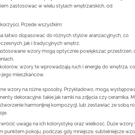
iem zastosować w wielu stylach wnętrzarskich, od
orzyści. Przede wszystkim:
 łatwo dopasować do różnych stylów aranżacyjnych, co
zesnych, jak i tradycyjnych wnętrz.
stosowane wzory mogą optycznie powiększać przestrzeń, 
niach.
 kolorów, wzory te wprowadzają ruch i energię do wnętrza, c
 jego mieszkańców.
ne wzory na różne sposoby. Przykładowo, mogą występow
menty dekoracyjne, takie jak ramki na zdjęcia czy ceramika. 
 stworzenie harmonijnej kompozycji, lub zestawiać ze sobą r
oje.
ócić uwagę na ich kolorystykę oraz wielkość. Duże wzory
m punktem pokoju, podczas gdy mniejsze, subtelniejsze wzo