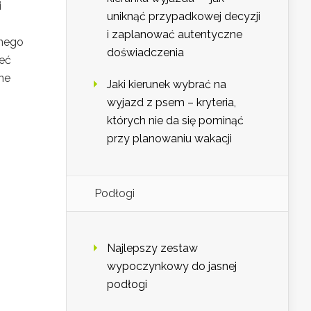
i
uniknąć przypadkowej decyzji
i zaplanować autentyczne
wnego
doświadczenia
ieć
ne
Jaki kierunek wybrać na
wyjazd z psem – kryteria,
których nie da się pominąć
przy planowaniu wakacji
Podłogi
Najlepszy zestaw
wypoczynkowy do jasnej
podłogi