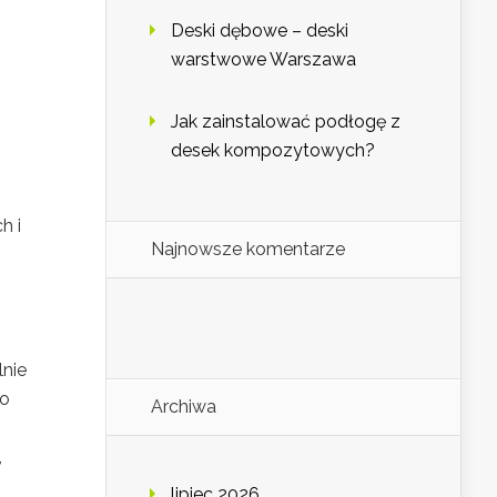
Deski dębowe – deski
warstwowe Warszawa
Jak zainstalować podłogę z
desek kompozytowych?
h i
Najnowsze komentarze
lnie
po
Archiwa
,
lipiec 2026