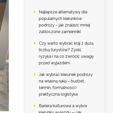
Najlepsze alternatywy dla
popularnych kierunków
podróży – jak znaleźć mniej
zatłoczone zamienniki
Czy warto wybrać kraj z dużą
liczbą turystów? Zyski,
ryzyka i na co zwrócić uwagę
przed wyjazdem
Jak wybrać kierunek podróży
na własną rękę – budżet,
termin, formalności i
praktyczna logistyka
Bariera kulturowa a wybór
kierunku wyjazdu — jak