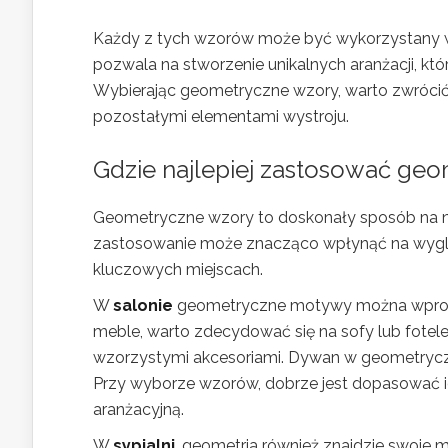
Każdy z tych wzorów może być wykorzystany w
pozwala na stworzenie unikalnych aranżacji, kt
Wybierając geometryczne wzory, warto zwrócić 
pozostałymi elementami wystroju.
Gdzie najlepiej zastosować g
Geometryczne wzory to doskonały sposób na n
zastosowanie może znacząco wpłynąć na wygląd
kluczowych miejscach.
W
salonie
geometryczne motywy można wprowa
meble, warto zdecydować się na sofy lub fotele
wzorzystymi akcesoriami. Dywan w geometryczne
Przy wyborze wzorów, dobrze jest dopasować ic
aranżacyjną.
W
sypialni
, geometria również znajdzie swoje 