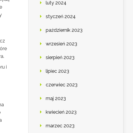
luty 2024
e
y
styczeń 2024
październik 2023
ócz
wrzesień 2023
tóre
a.
sierpień 2023
u i
lipiec 2023
czerwiec 2023
maj 2023
na
kwiecień 2023
e
a
marzec 2023