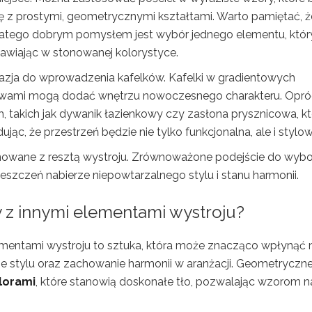
ę z prostymi, geometrycznymi kształtami. Warto pamiętać, ż
tego dobrym pomysłem jest wybór jednego elementu, któr
awiając w stonowanej kolorystyce.
zja do wprowadzenia kafelków. Kafelki w gradientowych
tywami mogą dodać wnętrzu nowoczesnego charakteru. Opr
, takich jak dywanik łazienkowy czy zasłona prysznicowa, k
, że przestrzeń będzie nie tylko funkcjonalna, ale i stylow
owane z resztą wystroju. Zrównoważone podejście do wybor
szczeń nabierze niepowtarzalnego stylu i stanu harmonii.
 z innymi elementami wystroju?
mentami wystroju to sztuka, która może znacząco wpłynąć 
e stylu oraz zachowanie harmonii w aranżacji. Geometryczn
olorami
, które stanowią doskonałe tło, pozwalając wzorom n