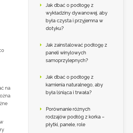
Jak dbać o podłogę z
wykładziny dywanowej, aby
była czysta i przyjemna w
dotyku?
Jak zainstalować podłogę z
co
paneli winylowych
samoprzylepnych?
o
Jak dbać o podłogę z
kamienia naturalnego, aby
ać na
była lśniąca i trwała?
Można
óżne
Porównanie różnych
rodzajów podłóg z korka –
 w
płytki, panele, role
ry