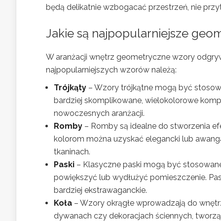
będą delikatnie wzbogacać przestrzeń, nie przytł
Jakie są najpopularniejsze geo
W aranżacji wnętrz geometryczne wzory odgrywaj
najpopularniejszych wzorów należą:
Trójkąty
– Wzory trójkątne mogą być stosow
bardziej skomplikowane, wielokolorowe komp
nowoczesnych aranżacji.
Romby
– Romby są idealne do stworzenia efe
kolorom można uzyskać elegancki lub awang
tkaninach.
Paski
– Klasyczne paski mogą być stosowane z
powiększyć lub wydłużyć pomieszczenie. Pask
bardziej ekstrawaganckie.
Koła
– Wzory okrągłe wprowadzają do wnętrz
dywanach czy dekoracjach ściennych, tworzą